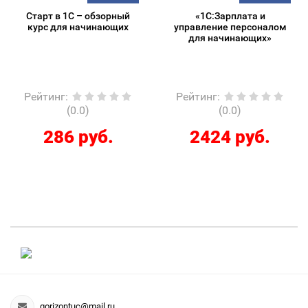
Старт в 1С – обзорный
«1С:Зарплата и
курс для начинающих
управление персоналом
для начинающих»
Рейтинг
:
Рейтинг
:
(0.0)
(0.0)
286 руб.
2424 руб.
gorizontuc@mail.ru