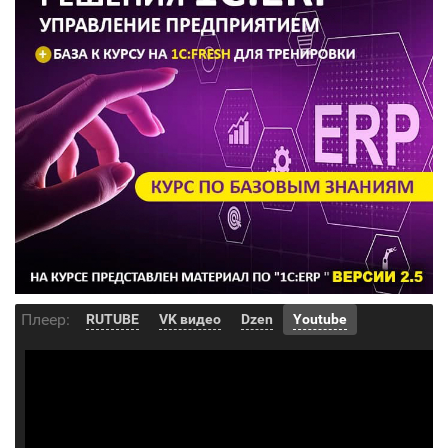
Плеер:
RUTUBE
VK видео
Dzen
Youtube