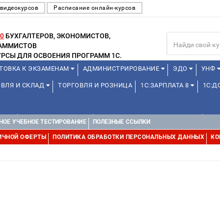
 видеокурсов
Расписание онлайн-курсов
0
БУХГАЛТЕРОВ, ЭКОНОМИСТОВ,
РАММИСТОВ
РСЫ ДЛЯ ОСВОЕНИЯ ПРОГРАММ 1С.
ТОВКА К ЭКЗАМЕНАМ
АДМИНИСТРИРОВАНИЕ
ЭДО
УНФ
ОВЛЯ И СКЛАД
ТОРГОВЛЯ И РОЗНИЦА
1С:ЗАРПЛАТА 8
1С:
А 1С
ДЛЯ ШКОЛЬНИКОВ
1С:УПРАВЛЕНИЕ ХОЛДИНГОМ
УПР
НОЕ УЧЕБНОЕ ТЕСТИРОВАНИЕ
ПОЛЕЗНЫЕ ССЫЛКИ
ИЧНОЙ ОФЕРТЫ
ПОЛИТИКА ОБРАБОТКИ ПЕРСОНАЛЬНЫХ ДАННЫХ
КО