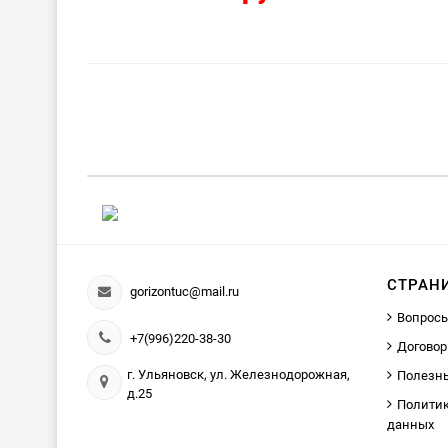
СТРАН
gorizontuc@mail.ru
Вопросы
+7(996)220-38-30
Договор
г. Ульяновск, ул. Железнодорожная,
Полезн
д.25
Политик
данных