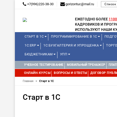
+7(996)220-38-30
gorizontuc@mail.ru
Список
ЕЖЕГОДНО БОЛЕЕ
1100
КАДРОВИКОВ И ПРОГ
ИСПОЛЬЗУЮТ НАШИ КУ
СТАРТ В 1С
ПРОГРАММИРОВАНИЕ В 1С
ПОДГО
1С:ERP
1С:БУХГАЛТЕРИЯ И УПРОЩЕНКА
ТОРГ
БЮДЖЕТНИКАМ
УПП
КУРСЫ ДЛЯ ШКОЛЬНИКОВ
ДИСТАНЦИОННАЯ ШКОЛ
УЧЕБНОЕ ТЕСТИРОВАНИЕ
МОБИЛЬНЫЙ ТРЕНАЖЕР
ПЛАТ
WEB, JAVA И ANDROID
ОНЛАЙН-КУРСЫ
ВОПРОСЫ И ОТВЕТЫ
ДОГОВОР ПУБЛ
»
Главная
Старт в 1С
Старт в 1С