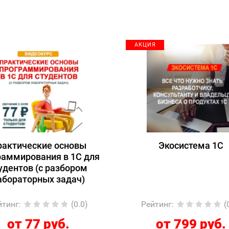
АКЦИЯ
рактические основы
Экосистема 1С
раммирования в 1С для
удентов (с разбором
абораторных задач)
йтинг
:
(0.0)
Рейтинг
:
(
от 77 руб.
от 799 руб.