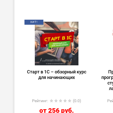
ХИТ!
Старт в 1С – обзорный курс
П
для начинающих
прог
ст
л
Рейтинг
:
(0.0)
Ре
от 256 руб.